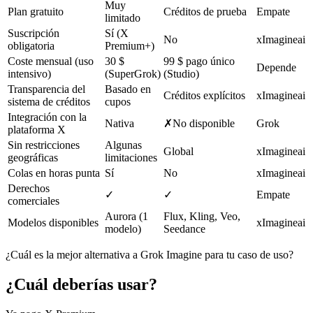
Muy
Plan gratuito
Créditos de prueba
Empate
limitado
Suscripción
Sí (X
No
xImagineai
obligatoria
Premium+)
Coste mensual (uso
30 $
99 $ pago único
Depende
intensivo)
(SuperGrok)
(Studio)
Transparencia del
Basado en
Créditos explícitos
xImagineai
sistema de créditos
cupos
Integración con la
Nativa
✗
No disponible
Grok
plataforma X
Sin restricciones
Algunas
Global
xImagineai
geográficas
limitaciones
Colas en horas punta
Sí
No
xImagineai
Derechos
✓
✓
Empate
comerciales
Aurora (1
Flux, Kling, Veo,
Modelos disponibles
xImagineai
modelo)
Seedance
¿Cuál es la mejor alternativa a Grok Imagine para tu caso de uso?
¿Cuál deberías usar?