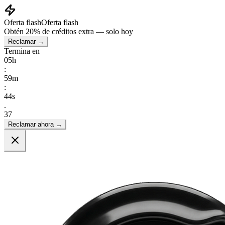
Oferta flash
Oferta flash
Obtén
20% de créditos extra
— solo hoy
Reclamar →
Termina en
05
h
:
59
m
:
43
s
.
01
Reclamar ahora →