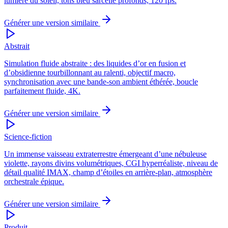
lumière du soleil, tons bleu sarcelle profonds, 120 fps.
Générer une version similaire
Abstrait
Simulation fluide abstraite : des liquides d’or en fusion et
d’obsidienne tourbillonnant au ralenti, objectif macro,
synchronisation avec une bande-son ambient éthérée, boucle
parfaitement fluide, 4K.
Générer une version similaire
Science-fiction
Un immense vaisseau extraterrestre émergeant d’une nébuleuse
violette, rayons divins volumétriques, CGI hyperréaliste, niveau de
détail qualité IMAX, champ d’étoiles en arrière-plan, atmosphère
orchestrale épique.
Générer une version similaire
Produit