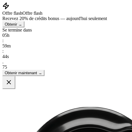
Offre flash
Offre flash
Recevez
20% de crédits bonus
— aujourd'hui seulement
Obtenir →
Se termine dans
05
h
:
59
m
:
43
s
.
06
Obtenir maintenant →