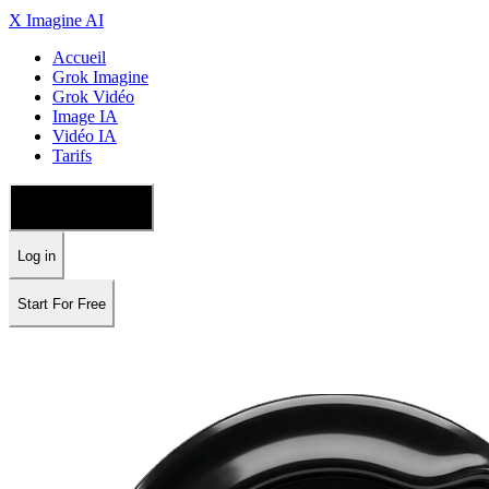
X Imagine AI
Accueil
Grok Imagine
Grok Vidéo
Image IA
Vidéo IA
Tarifs
🇫🇷 Français
Log in
Start For Free