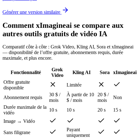
Générer une version similaire
Comment xImagineai se compare aux
autres outils gratuits de vidéo IA
Comparatif côte à côte : Grok Video, Kling AI, Sora et xImagineai
— disponibilité de l’offre gratuite, abonnements requis, durée
maximale, et plus encore.
Grok
Fonctionnalité
Kling AI
Sora
xImagineai
Video
Offre gratuite
Limitée
disponible
30 $ /
À partir de 10
20 $ /
Abonnement requis
Non
mois
$ / mois
mois
Durée maximale de la
10 s
10 s
20 s
15 s
vidéo
Image → Vidéo
Payant
Sans filigrane
uniquement