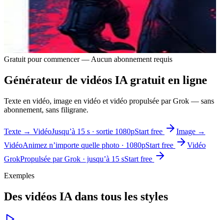
Gratuit pour commencer — Aucun abonnement requis
Générateur de vidéos IA gratuit en ligne
Texte en vidéo, image en vidéo et vidéo propulsée par Grok — sans
abonnement, sans filigrane.
Texte → Vidéo
Jusqu’à 15 s · sortie 1080p
Start free
Image →
Vidéo
Animez n’importe quelle photo · 1080p
Start free
Vidéo
Grok
Propulsée par Grok · jusqu’à 15 s
Start free
Exemples
Des vidéos IA dans tous les styles