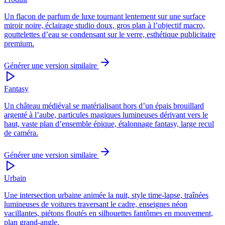
Un flacon de parfum de luxe tournant lentement sur une surface
miroir noire, éclairage studio doux, gros plan à l’objectif macro,
gouttelettes d’eau se condensant sur le verre, esthétique publicitaire
premium.
Générer une version similaire
Fantasy
Un château médiéval se matérialisant hors d’un épais brouillard
argenté à l’aube, particules magiques lumineuses dérivant vers le
haut, vaste plan d’ensemble épique, étalonnage fantasy, large recul
de caméra.
Générer une version similaire
Urbain
Une intersection urbaine animée la nuit, style time-lapse, traînées
lumineuses de voitures traversant le cadre, enseignes néon
vacillantes, piétons floutés en silhouettes fantômes en mouvement,
plan grand-angle.