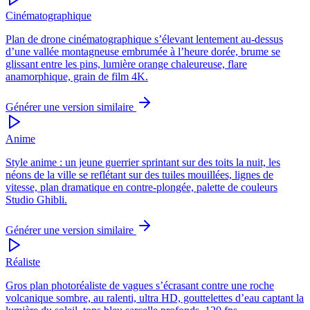
Cinématographique
Plan de drone cinématographique s’élevant lentement au-dessus
d’une vallée montagneuse embrumée à l’heure dorée, brume se
glissant entre les pins, lumière orange chaleureuse, flare
anamorphique, grain de film 4K.
Générer une version similaire
Anime
Style anime : un jeune guerrier sprintant sur des toits la nuit, les
néons de la ville se reflétant sur des tuiles mouillées, lignes de
vitesse, plan dramatique en contre-plongée, palette de couleurs
Studio Ghibli.
Générer une version similaire
Réaliste
Gros plan photoréaliste de vagues s’écrasant contre une roche
volcanique sombre, au ralenti, ultra HD, gouttelettes d’eau captant la