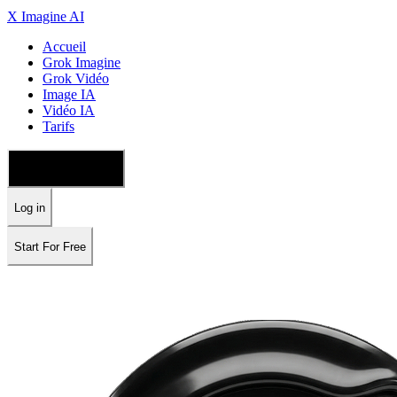
X Imagine AI
Accueil
Grok Imagine
Grok Vidéo
Image IA
Vidéo IA
Tarifs
🇫🇷 Français
Log in
Start For Free