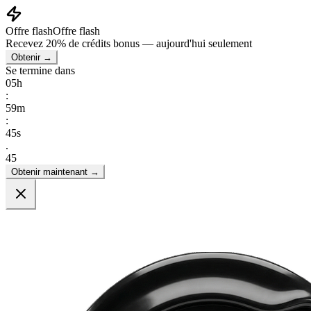
Offre flash
Offre flash
Recevez
20% de crédits bonus
— aujourd'hui seulement
Obtenir →
Se termine dans
05
h
:
59
m
:
44
s
.
56
Obtenir maintenant →