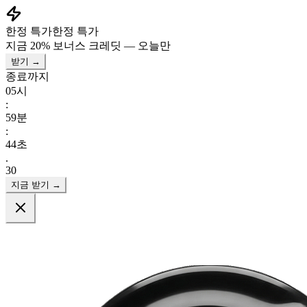
한정 특가
한정 특가
지금
20% 보너스 크레딧
— 오늘만
받기 →
종료까지
05
시
:
59
분
:
41
초
.
43
지금 받기 →