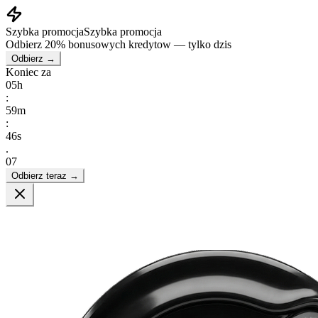
Szybka promocja
Szybka promocja
Odbierz
20% bonusowych kredytow
— tylko dzis
Odbierz →
Koniec za
05
h
:
59
m
:
44
s
.
87
Odbierz teraz →