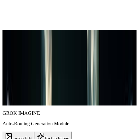
Alternative à Grok Imagine
Alternative à Grok Imagine pour les
images et vidéos IA
Si Grok Imagine est temporairement limité, soumis à une limite de
débit ou insuffisant pour votre flux de travail, xImagineAI vous
permet de continuer à créer des images et des vidéos IA avec des
crédits, sans attendre une réinitialisation quotidienne.
Essayer xImagineAI — Commencer avec des crédits gratuits
GROK IMAGINE
Auto-Routing Generation Module
Image Edit
Text to Image