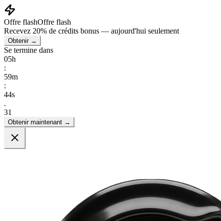
Offre flash
Offre flash
Recevez
20% de crédits bonus
— aujourd'hui seulement
Obtenir →
Se termine dans
05
h
:
59
m
:
41
s
.
41
Obtenir maintenant →