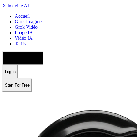
X Imagine AI
Accueil
Grok Imagine
Grok Vidéo
Image IA
Vidéo IA
Tarifs
🇫🇷 Français
Log in
Start For Free