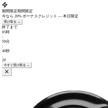
期間限定
期間限定
今なら
20% ボーナスクレジット
— 本日限定
受け取る →
終了まで
05
時
:
59
分
:
45
秒
.
20
今すぐ受け取る →