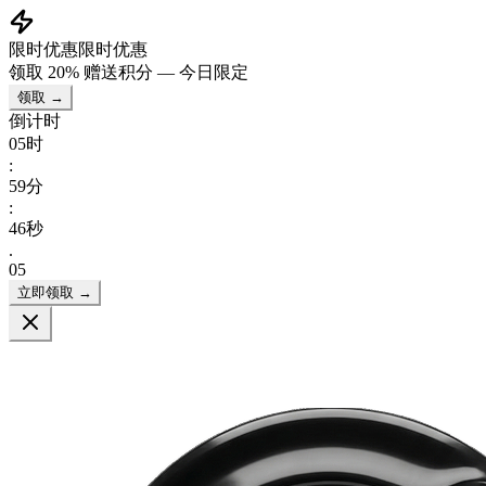
限时优惠
限时优惠
领取
20% 赠送积分
— 今日限定
领取 →
倒计时
05
时
:
59
分
:
45
秒
.
05
立即领取 →