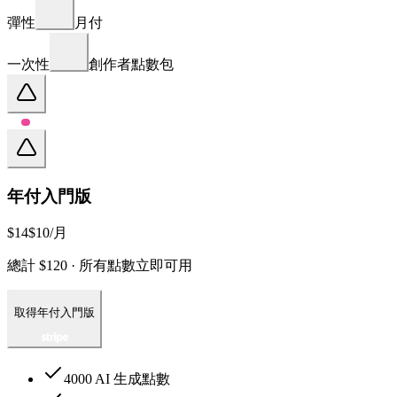
彈性
月付
一次性
創作者點數包
年付入門版
$14
$10
/月
總計 $120 · 所有點數立即可用
取得年付入門版
4000 AI 生成點數