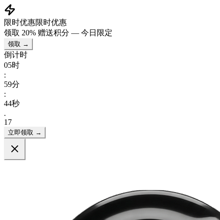
限时优惠
限时优惠
领取
20% 赠送积分
— 今日限定
领取 →
倒计时
05
时
:
59
分
:
42
秒
.
97
立即领取 →