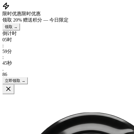
限时优惠
限时优惠
领取
20% 赠送积分
— 今日限定
领取 →
倒计时
05
时
:
59
分
:
44
秒
.
86
立即领取 →