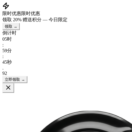
限时优惠
限时优惠
领取
20% 赠送积分
— 今日限定
领取 →
倒计时
05
时
:
59
分
:
45
秒
.
12
立即领取 →