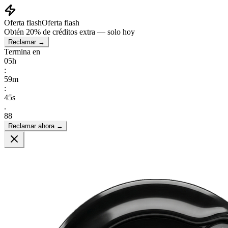
Oferta flash
Oferta flash
Obtén
20% de créditos extra
— solo hoy
Reclamar →
Termina en
05
h
:
59
m
:
44
s
.
93
Reclamar ahora →