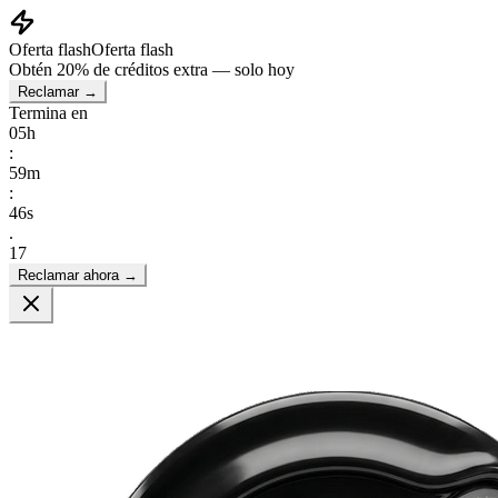
Oferta flash
Oferta flash
Obtén
20% de créditos extra
— solo hoy
Reclamar →
Termina en
05
h
:
59
m
:
45
s
.
17
Reclamar ahora →