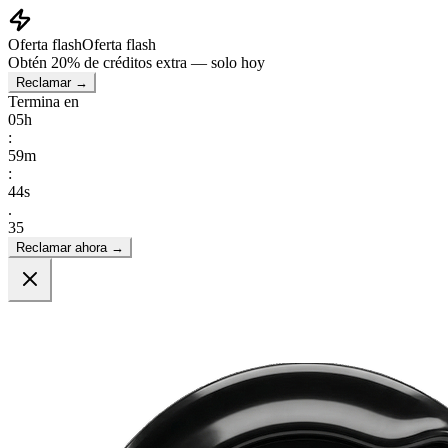
Oferta flash
Oferta flash
Obtén
20% de créditos extra
— solo hoy
Reclamar →
Termina en
05
h
:
59
m
:
41
s
.
55
Reclamar ahora →