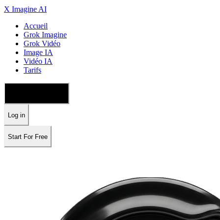
X Imagine AI
Accueil
Grok Imagine
Grok Vidéo
Image IA
Vidéo IA
Tarifs
🇫🇷 Français
Log in
Start For Free