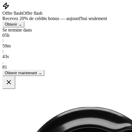
Offre flash
Offre flash
Recevez
20% de crédits bonus
— aujourd'hui seulement
Obtenir →
Se termine dans
05
h
:
59
m
:
42
s
.
51
Obtenir maintenant →