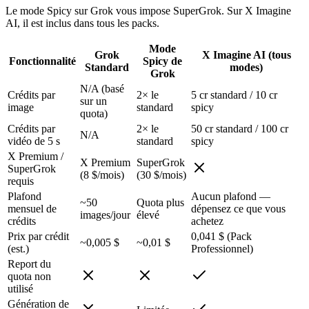
Le mode Spicy sur Grok vous impose SuperGrok. Sur X Imagine
AI, il est inclus dans tous les packs.
Mode
Grok
X Imagine AI (tous
Fonctionnalité
Spicy de
Standard
modes)
Grok
N/A (basé
Crédits par
2× le
5 cr standard / 10 cr
sur un
image
standard
spicy
quota)
Crédits par
2× le
50 cr standard / 100 cr
N/A
vidéo de 5 s
standard
spicy
X Premium /
X Premium
SuperGrok
SuperGrok
(8 $/mois)
(30 $/mois)
requis
Plafond
Aucun plafond —
~50
Quota plus
mensuel de
dépensez ce que vous
images/jour
élevé
crédits
achetez
Prix par crédit
0,041 $ (Pack
~0,005 $
~0,01 $
(est.)
Professionnel)
Report du
quota non
utilisé
Génération de