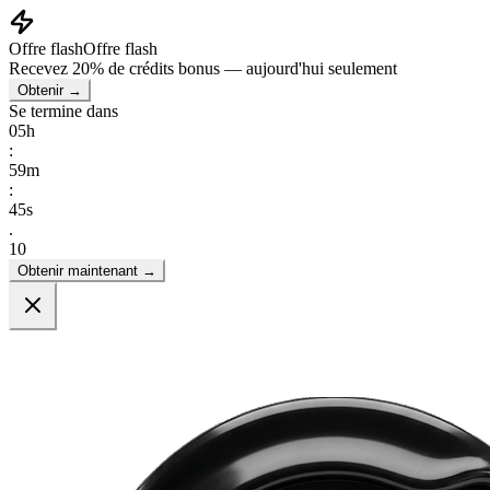
Offre flash
Offre flash
Recevez
20% de crédits bonus
— aujourd'hui seulement
Obtenir →
Se termine dans
05
h
:
59
m
:
44
s
.
00
Obtenir maintenant →