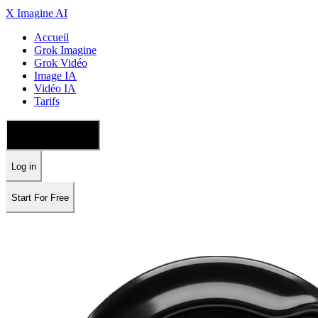
X Imagine AI
Accueil
Grok Imagine
Grok Vidéo
Image IA
Vidéo IA
Tarifs
🇫🇷 Français
Log in
Start For Free