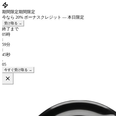
期間限定
期間限定
今なら
20% ボーナスクレジット
— 本日限定
受け取る →
終了まで
05
時
:
59
分
:
43
秒
.
95
今すぐ受け取る →