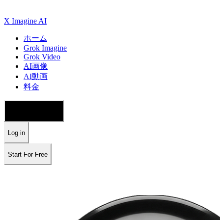
X Imagine AI
ホーム
Grok Imagine
Grok Video
AI画像
AI動画
料金
🇯🇵 日本語
Log in
Start For Free